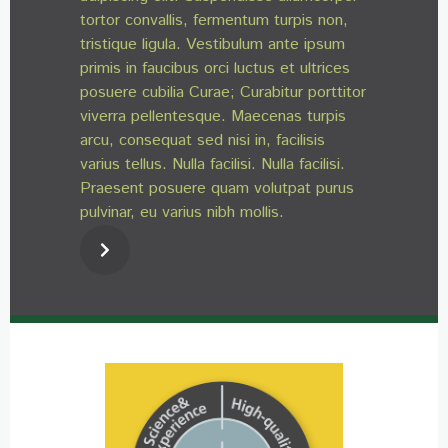
tortor convallis, fermentum turpis non,
tristique ligula. Vestibulum ante ipsum
primis in faucibus orci luctus et ultrices
posuere cubilia Curae; Curabitur porttitor
viverra pellentesque. Maecenas turpis
arcu, consequat sed nisi in, facilisis
varius tellus. Nulla facilisi. Nulla facilisi.
Praesent posuere quam volutpat purus
pulvinar, eu varius nibh mollis.