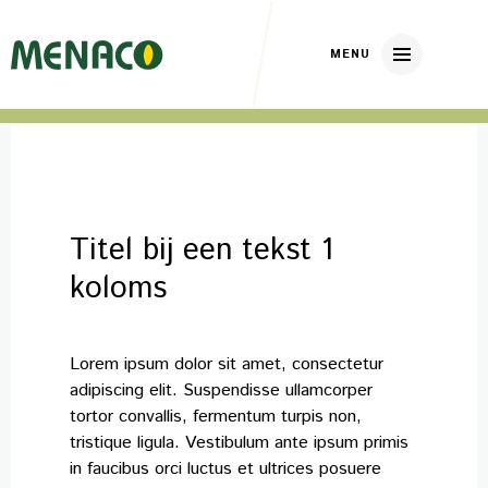
Home
About us
Titel bij een tekst 1
Our brands
koloms
Nickerson Zwaan
Lorem ipsum dolor sit amet, consectetur
DP Elite Zaden
adipiscing elit. Suspendisse ullamcorper
Huizer Zaden
tortor convallis, fermentum turpis non,
tristique ligula. Vestibulum ante ipsum primis
Our crops
in faucibus orci luctus et ultrices posuere