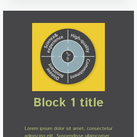
Block 1 title
Lorem ipsum dolor sit amet, consectetur
adipiscing elit. Suspendisse ullamcorper