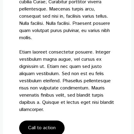
cubilia Curae; Curabitur porttitor viverra
Careers
pellentesque. Maecenas turpis arcu,
consequat sed nisi in, facilisis varius tellus.
News & events
Nulla facilisi. Nulla facilisi. Praesent posuere
Contact
quam volutpat purus pulvinar, eu varius nibh
mollis.
Etiam laoreet consectetur posuere. Integer
vestibulum magna augue, vel cursus ex
dignissim ut. Etiam nec quam sed justo
aliquam vestibulum. Sed non est eu felis
vestibulum eleifend. Phasellus pellentesque
risus non vulputate condimentum. Mauris
venenatis finibus velit, sed blandit turpis
dapibus a. Quisque et lectus eget nisi blandit
ullamcorper.
Call to action